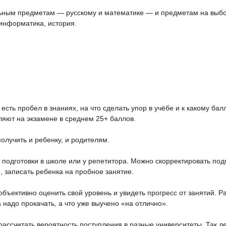
ьным предметам — русскому и математике — и предметам на выбор
 информатика, история.
есть пробел в знаниях, на что сделать упор в учёбе и к какому бал
ляют на экзамене в среднем 25+ баллов.
олучить и ребенку, и родителям.
подготовки в школе или у репетитора. Можно скорректировать подго
, записать ребенка на пробное занятие.
бъективно оценить свой уровень и увидеть прогресс от занятий.
 надо прокачать, а что уже выучено «на отлично».
рассчитать вероятность поступления в разные университеты. Так ле