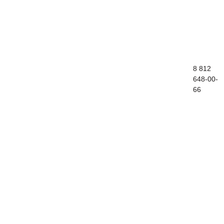
8 812
Контакты
648-00-
66
Стоимость
Подготовка к итоговому сочинению