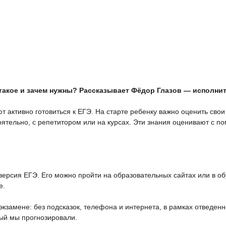
Ко
офориентация
Подготовка к итоговому сочинению
 такое и зачем нужны? Рассказывает Фёдор Глазов — исполн
т активно готовиться к ЕГЭ. На старте ребенку важно оценить свои
оятельно, с репетитором или на курсах. Эти знания оценивают с п
версия ЕГЭ. Его можно пройти на образовательных сайтах или в о
е.
экзамене: без подсказок, телефона и интернета, в рамках отведенн
рый мы прогнозировали.