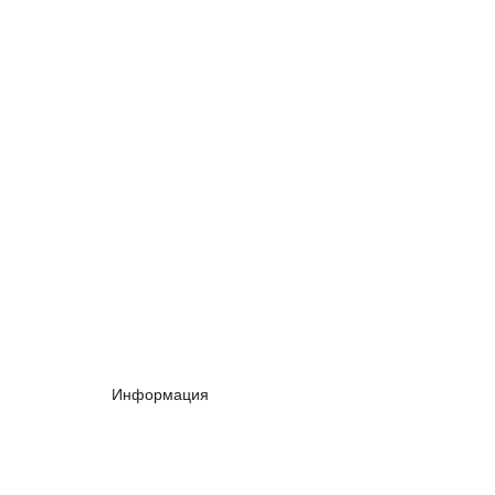
Информация
ому сочинению
Преподаватели