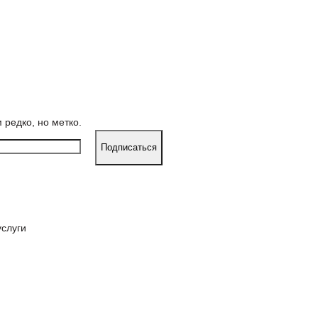
редко, но метко.
услуги
ные ЕГЭ/ОГЭ
Профориентация
Подготовка к итогов