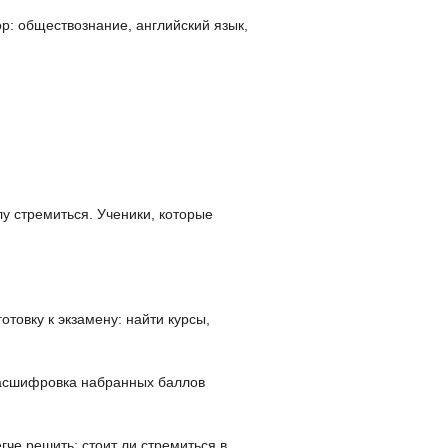
: обществознание, английский язык,
лу стремиться. Ученики, которые
товку к экзамену: найти курсы,
 Расшифровка набранных баллов
гче решить: стоит ли стремиться в