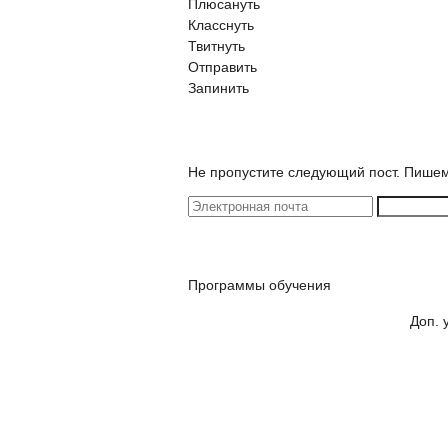
Плюсануть
Класснуть
Твитнуть
Отправить
Запинить
Не пропустите следующий пост. Пишем 
Программы обучения
Доп. 
ЕГЭ
ОГЭ
Экстернат
Проб