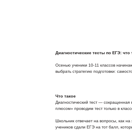
Доп. услуги
Пробный ЕГЭ и ОГЭ
Пр
Диагностические тесты по ЕГЭ: что
Осенью ученики 10-11 классов начинаю
выбрать стратегию подготовки: самост
Что такое
Диагностический тест — сокращенная 
плюсом» проводим тест только в класс
Школьник отвечает на вопросы, как на 
учеников сдали ЕГЭ на тот балл, кото