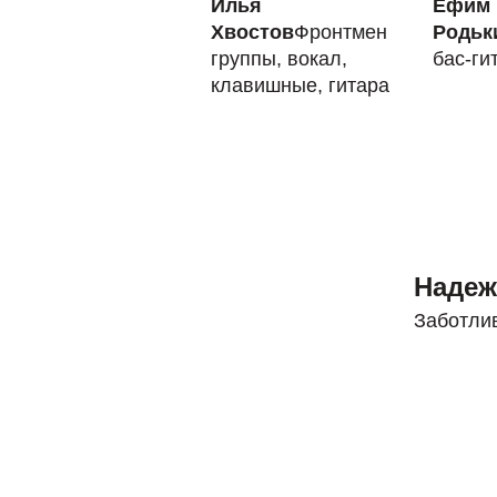
Илья
Ефим
Хвостов
Фронтмен
Родьк
группы, вокал,
бас-ги
клавишные, гитара
Надеж
Заботли