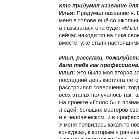
Кто придумал название дл
Илья:
Придумал название я. В
меня в голове ещё со школьных
а называться она будет «Мыс
сейчас находится на пике сво
вместе, уже стали настоящим
Илья, расскажи, пожалуйст
дало тебе как профессионал
Илья:
Это была моя вторая за
последний день кастинга летом
расстроился совершенно, тогда
всех этапах получалось так, 
На проекте «Голос-5» я позн
людей, больших мастеров свое
и в человеческом, и в профе
У меня появилась какая-то но
конкурсах, к которым я раньш