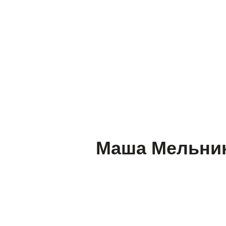
Подготовка к ЕГЭ
Подготовка к ОГЭ
Доп. услуги
Пробный ЕГЭ и ОГЭ
Профориентац
Маша Мельни