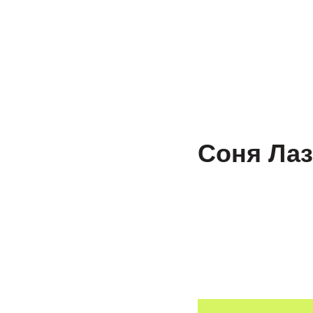
Доп. услуги
Пробный ЕГЭ и ОГЭ
Пр
Соня Ла