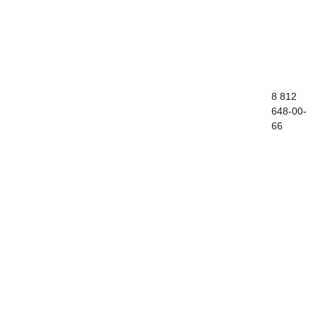
8 812
Контакты
648-00-
66
Стоимость
Подготовка к итоговому сочинению