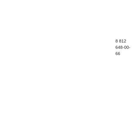
8 812
Контакты
648-00-
66
Стоимость
Подготовка к итоговому сочинению