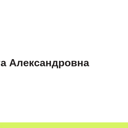
Ко
офориентация
Подготовка к итоговому сочинению
та Александровна