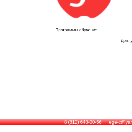
Программы обучения
Доп. 
ЕГЭ
ОГЭ
Экстернат
Проб
Отзывы
Пользовательское 
8 (812) 648-00-66
ege-c@yan