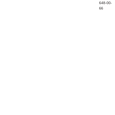
Контакты
648-00-
66
Стоимость
Подготовка к итоговому сочинению
нтакты
Стоимость