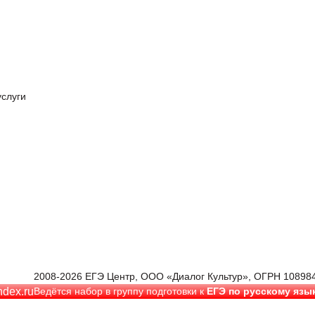
услуги
ные ЕГЭ/ОГЭ
Профориентация
Подготовка к итогов
соглашение
Онлайн оплата
Лицензия, возврат НДФЛ 
2008-2026 ЕГЭ Центр, ООО «Диалог Культур», ОГРН 10898
dex.ru
Ведётся набор в группу подготовки к
ЕГЭ по русскому язы