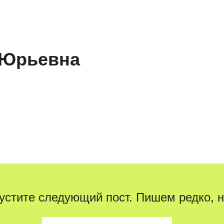
офориентация
Подготовка к итоговому сочинению
 Юрьевна
устите следующий пост. Пишем редко, н