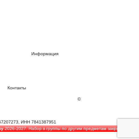
Информация
ому сочинению
Преподаватели
Контакты
13%
©
Саперный переулок, дом 5
47207273, ИНН 7841387951
ку
2026-2027. Набор в группы по другим предметам закрыт.