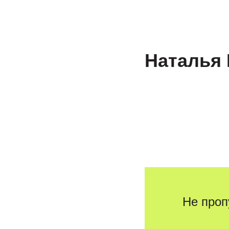
Пробный ЕГЭ и ОГЭ
Пр
Наталья
Не проп